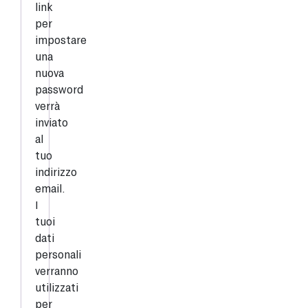
link
per
impostare
una
nuova
password
verrà
inviato
al
tuo
indirizzo
email.
I
tuoi
dati
personali
verranno
utilizzati
per