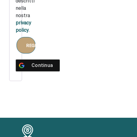
descritti
nella
nostra
privacy
policy
.
REGISTRATI
Continua con
Google