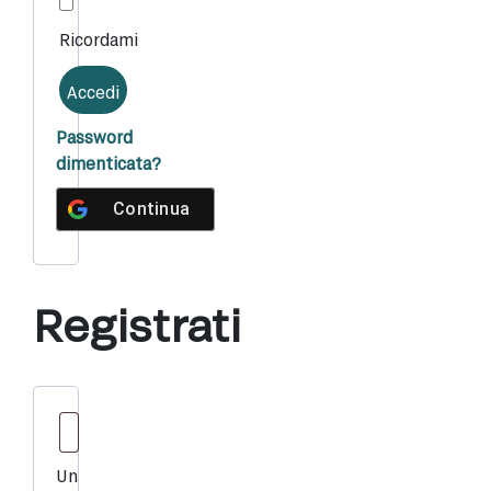
Ricordami
Accedi
Password
dimenticata?
Continua con
Google
Registrati
Un