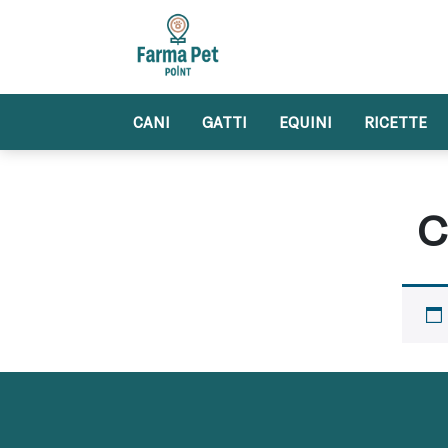
Skip
to
content
CANI
GATTI
EQUINI
RICETTE
C