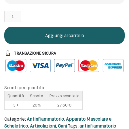
Aloeplus
Artricur
Pet
Cani
Aggiungi al carrello
400gr
11
TRANSAZIONE SICURA
kg
quantità
Sconti per quantità
Quantità
Sconto
Prezzo scontato
3 +
20%
27,60
€
Categorie:
Antinfiammatorio
,
Apparato Muscolare e
Scheletrico
,
Articolazioni
,
Cani
Tags:
antinfiammatorio