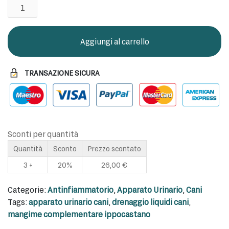
Brospet
Maxi
40
COMPRESSE
Aggiungi al carrello
quantità
TRANSAZIONE SICURA
Sconti per quantità
Quantità
Sconto
Prezzo scontato
3 +
20%
26,00
€
Categorie:
Antinfiammatorio
,
Apparato Urinario
,
Cani
Tags:
apparato urinario cani
,
drenaggio liquidi cani
,
mangime complementare ippocastano