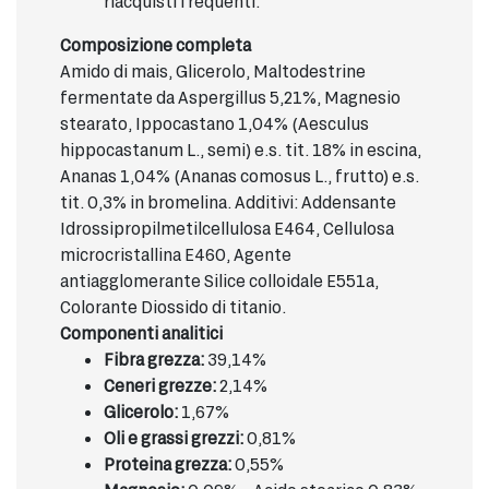
riacquisti frequenti.
Composizione completa
Amido di mais, Glicerolo, Maltodestrine
fermentate da Aspergillus 5,21%, Magnesio
stearato, Ippocastano 1,04% (Aesculus
hippocastanum L., semi) e.s. tit. 18% in escina,
Ananas 1,04% (Ananas comosus L., frutto) e.s.
tit. 0,3% in bromelina. Additivi: Addensante
Idrossipropilmetilcellulosa E464, Cellulosa
microcristallina E460, Agente
antiagglomerante Silice colloidale E551a,
Colorante Diossido di titanio.
Componenti analitici
Fibra grezza:
39,14%
Ceneri grezze:
2,14%
Glicerolo:
1,67%
Oli e grassi grezzi:
0,81%
Proteina grezza:
0,55%