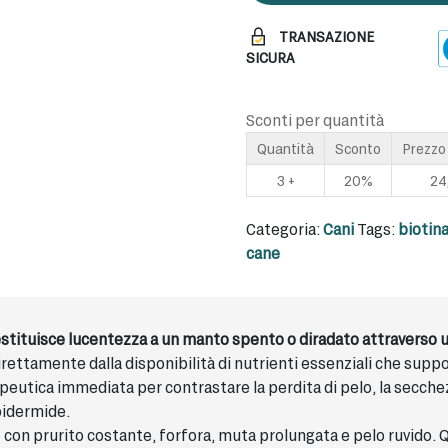
TRANSAZIONE
SICURA
Sconti per quantità
Quantità
Sconto
Prezzo
3 +
20%
24
Categoria:
Cani
Tags:
biotina
cane
restituisce lucentezza a un manto spento o diradato attraverso
ettamente dalla disponibilità di nutrienti essenziali che suppor
eutica immediata per contrastare la perdita di pelo, la secchez
epidermide.
o con prurito costante, forfora, muta prolungata e pelo ruvido.