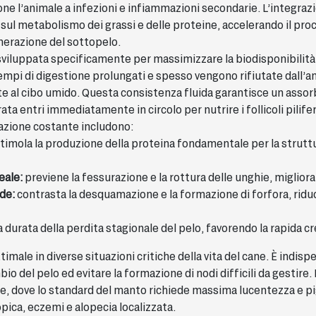
ne l’animale a infezioni e infiammazioni secondarie. L’integraz
ul metabolismo dei grassi e delle proteine, accelerando il proc
enerazione del sottopelo.
sviluppata specificamente per massimizzare la biodisponibilità de
mpi di digestione prolungati e spesso vengono rifiutate dall’ani
 al cibo umido. Questa consistenza fluida garantisce un assor
a entri immediatamente in circolo per nutrire i follicoli pilifer
grazione costante includono:
timola la produzione della proteina fondamentale per la strut
eale:
previene la fessurazione e la rottura delle unghie, miglior
de:
contrasta la desquamazione e la formazione di forfora, ridu
a durata della perdita stagionale del pelo, favorendo la rapida cr
male in diverse situazioni critiche della vita del cane. È indisp
mbio del pelo ed evitare la formazione di nodi difficili da gest
ne, dove lo standard del manto richiede massima lucentezza e p
pica, eczemi e alopecia localizzata.