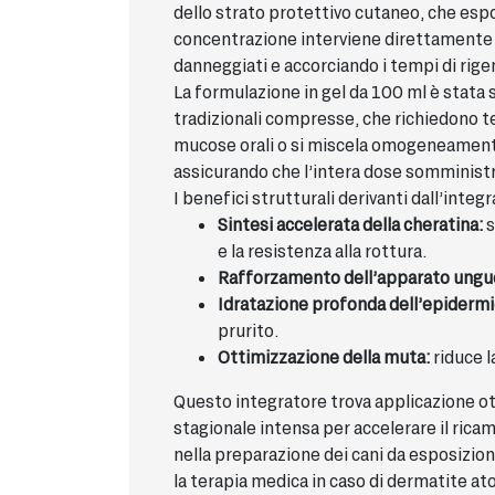
dello strato protettivo cutaneo, che espo
concentrazione interviene direttamente s
danneggiati e accorciando i tempi di rig
La formulazione in gel da 100 ml è stata 
tradizionali compresse, che richiedono te
mucose orali o si miscela omogeneamente
assicurando che l’intera dose somministrat
I benefici strutturali derivanti dall’inte
Sintesi accelerata della cheratina:
s
e la resistenza alla rottura.
Rafforzamento dell’apparato ungu
Idratazione profonda dell’epidermi
prurito.
Ottimizzazione della muta:
riduce l
Questo integratore trova applicazione otti
stagionale intensa per accelerare il rica
nella preparazione dei cani da esposizio
la terapia medica in caso di dermatite ato