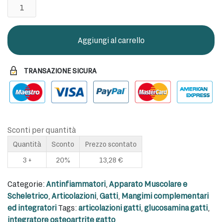
CONFIS
GATTI
15
CAPSULE
Aggiungi al carrello
quantità
TRANSAZIONE SICURA
Sconti per quantità
Quantità
Sconto
Prezzo scontato
3 +
20%
13,28
€
Categorie:
Antinfiammatori
,
Apparato Muscolare e
Scheletrico
,
Articolazioni
,
Gatti
,
Mangimi complementari
ed integratori
Tags:
articolazioni gatti
,
glucosamina gatti
,
integratore osteoartrite gatto