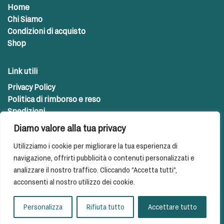
Home
Chi Siamo
Condizioni di acquisto
Shop
Link utili
Privacy Policy
Politica di rimborso e reso
Spedizioni
Diamo valore alla tua privacy
Contatti
Utilizziamo i cookie per migliorare la tua esperienza di
info@farmapetpoint.com
navigazione, offrirti pubblicità o contenuti personalizzati e
analizzare il nostro traffico. Cliccando “Accetta tutti”,
acconsenti al nostro utilizzo dei cookie.
Farma Pet Point ©2023 - All rights reserved - P.IVA 09318791002
Personalizza
Rifiuta tutto
Accettare tutto
Designed and created by
Altera