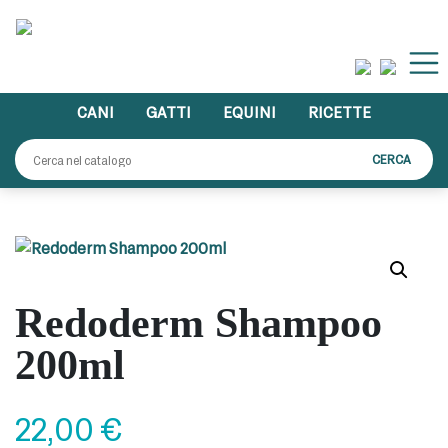
Skip
to
content
CANI
GATTI
EQUINI
RICETTE
Cerca:
CERCA
Redoderm Shampoo
200ml
22,00
€