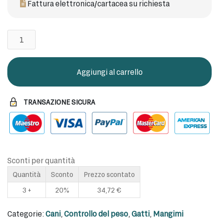
Fattura elettronica/cartacea su richiesta
CIELLEA
PET
RECOVERY
60
Aggiungi al carrello
PERLE
quantità
TRANSAZIONE SICURA
Sconti per quantità
Quantità
Sconto
Prezzo scontato
3 +
20%
34,72
€
Categorie:
Cani
,
Controllo del peso
,
Gatti
,
Mangimi