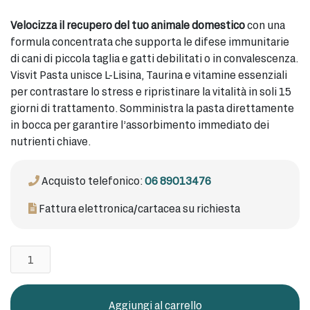
Velocizza il recupero del tuo animale domestico
con una
formula concentrata che supporta le difese immunitarie
di cani di piccola taglia e gatti debilitati o in convalescenza.
Visvit Pasta unisce L-Lisina, Taurina e vitamine essenziali
per contrastare lo stress e ripristinare la vitalità in soli 15
giorni di trattamento. Somministra la pasta direttamente
in bocca per garantire l’assorbimento immediato dei
nutrienti chiave.
Acquisto telefonico:
06 89013476
Fattura elettronica/cartacea su richiesta
Visvit
Pasta
15gr
quantità
Aggiungi al carrello