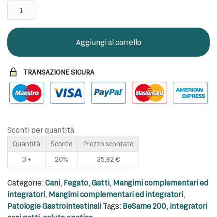
BeSame
200
quantità
Aggiungi al carrello
TRANSAZIONE SICURA
Sconti per quantità
Quantità
Sconto
Prezzo scontato
3 +
20%
35,92
€
Categorie:
Cani
,
Fegato
,
Gatti
,
Mangimi complementari ed
integratori
,
Mangimi complementari ed integratori
,
Patologie Gastrointestinali
Tags:
BeSame 200
,
integratori