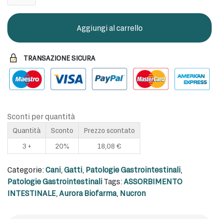
integratore
30
compresse
Aggiungi al carrello
quantità
TRANSAZIONE SICURA
Sconti per quantità
Quantità
Sconto
Prezzo scontato
3 +
20%
18,08
€
Categorie:
Cani
,
Gatti
,
Patologie Gastrointestinali
,
Patologie Gastrointestinali
Tags:
ASSORBIMENTO
INTESTINALE
,
Aurora Biofarma
,
Nucron