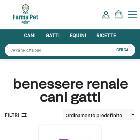
Skip
to
content
CANI
GATTI
EQUINI
RICETTE
Cerca:
CERCA
benessere renale
cani gatti
FILTRI