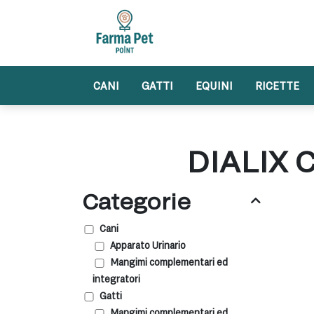
Skip
to
content
CANI
GATTI
EQUINI
RICETTE
DIALIX 
Categorie
Cani
Apparato Urinario
Mangimi complementari ed
integratori
Gatti
Mangimi complementari ed