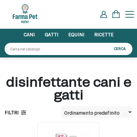
Skip
to
content
CANI
GATTI
EQUINI
RICETTE
Cerca:
CERCA
disinfettante cani e
gatti
FILTRI