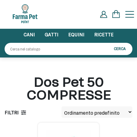
Skip
to
content
CANI
GATTI
EQUINI
RICETTE
Cerca:
CERCA
Dos Pet 50
COMPRESSE
FILTRI