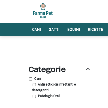
Skip
to
content
CANI
GATTI
EQUINI
RICETTE
Categorie
Cani
Antisettici disinfettanti e
detergenti
Patologie Orali