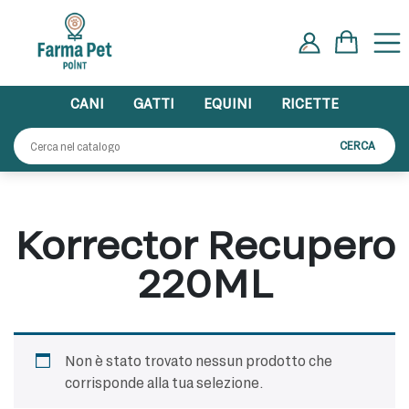
Skip
to
content
CANI
GATTI
EQUINI
RICETTE
Cerca:
CERCA
Korrector Recupero
220ML
Non è stato trovato nessun prodotto che
corrisponde alla tua selezione.