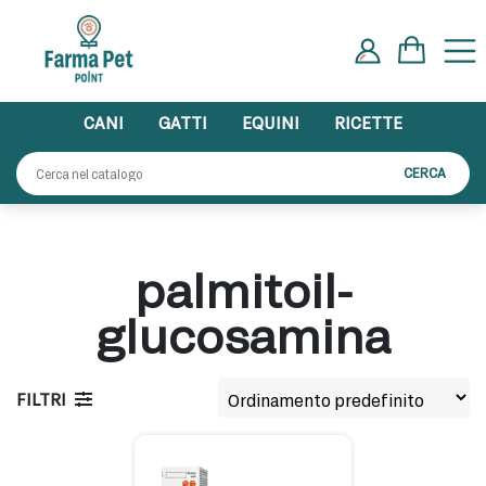
Skip
to
content
CANI
GATTI
EQUINI
RICETTE
Cerca:
CERCA
palmitoil-
glucosamina
FILTRI