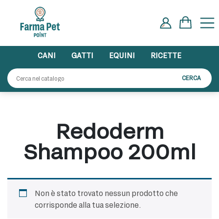
Skip
to
content
CANI
GATTI
EQUINI
RICETTE
Cerca:
CERCA
Redoderm
Shampoo 200ml
Non è stato trovato nessun prodotto che
corrisponde alla tua selezione.