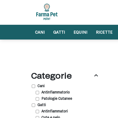
Skip
to
content
CANI
GATTI
EQUINI
RICETTE
Categorie
Cani
Antinfiammatorio
Patologie Cutanee
Gatti
Antinfiammatori
Cute e pelo