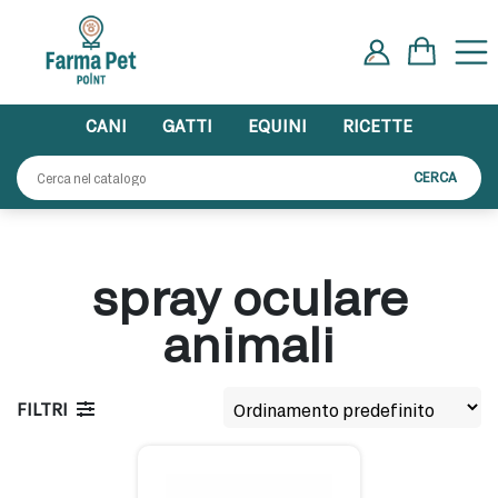
Skip
to
content
CANI
GATTI
EQUINI
RICETTE
Cerca:
CERCA
spray oculare
animali
FILTRI