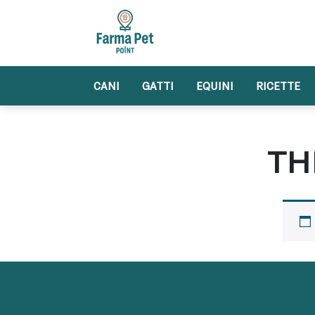
Skip
to
content
CANI
GATTI
EQUINI
RICETTE
TH