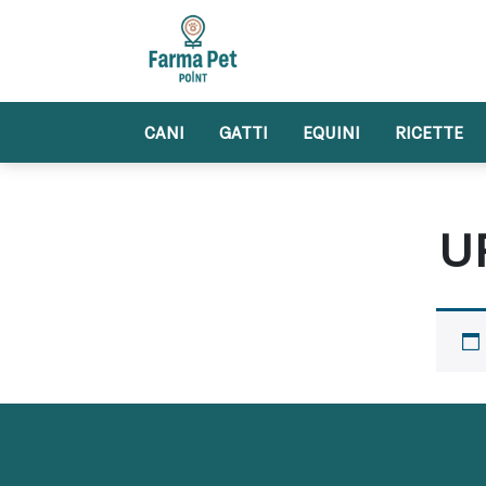
Skip
to
content
CANI
GATTI
EQUINI
RICETTE
U